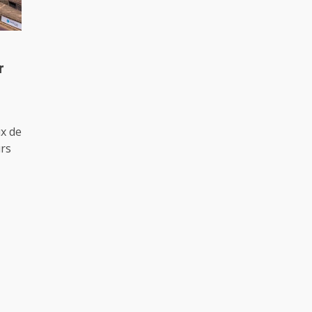
r
ux de
urs